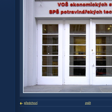
předchozí
zpět