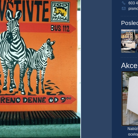
603 4
pism
Posle
Akce
Nabíz
ocelo