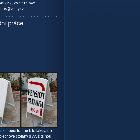
49 867, 257 216 645
odas@volny.cz
dní práce
íme oboustranné bíle lakované
plechové stojany s využitelnou