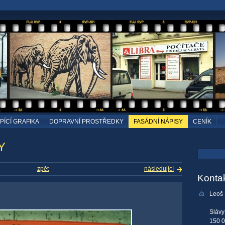
ÍCÍ GRAFIKA
DOPRAVNÍ PROSTŘEDKY
FASÁDNÍ NÁPISY
CENÍK
Y
zpět
následující
Konta
Leoš
Slávy
150 0